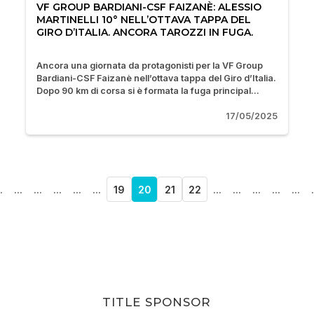
VF GROUP BARDIANI-CSF FAIZANÈ: ALESSIO
MARTINELLI 10° NELL’OTTAVA TAPPA DEL
GIRO D’ITALIA. ANCORA TAROZZI IN FUGA.
Ancora una giornata da protagonisti per la VF Group
Bardiani-CSF Faizanè nell’ottava tappa del Giro d’Italia.
Dopo 90 km di corsa si è formata la fuga principal...
17/05/2025
.
...
...
...
...
...
19
20
21
22
...
...
...
...
...
.
TITLE SPONSOR