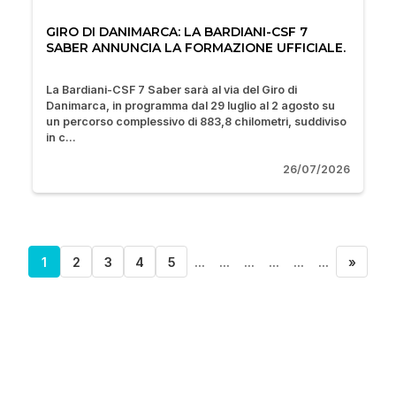
GIRO DI DANIMARCA: LA BARDIANI-CSF 7
SABER ANNUNCIA LA FORMAZIONE UFFICIALE.
La Bardiani-CSF 7 Saber sarà al via del Giro di
Danimarca, in programma dal 29 luglio al 2 agosto su
un percorso complessivo di 883,8 chilometri, suddiviso
in c...
26/07/2026
1
2
3
4
5
...
...
...
...
...
...
»