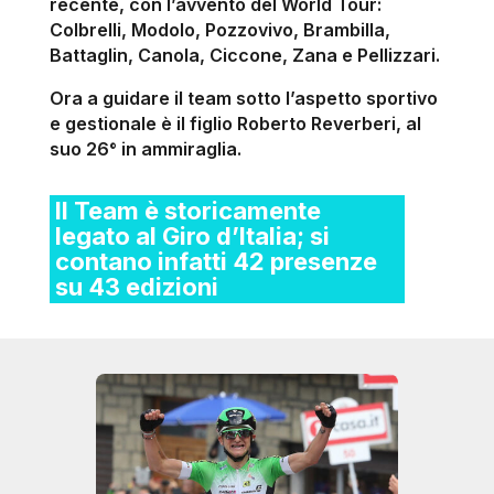
recente, con l’avvento del World Tour:
Colbrelli, Modolo, Pozzovivo, Brambilla,
Battaglin, Canola, Ciccone, Zana e Pellizzari.
Ora a guidare il team sotto l’aspetto sportivo
e gestionale è il figlio Roberto Reverberi, al
suo 26° in ammiraglia.
Il Team è storicamente
legato al Giro d’Italia; si
contano infatti 42 presenze
su 43 edizioni