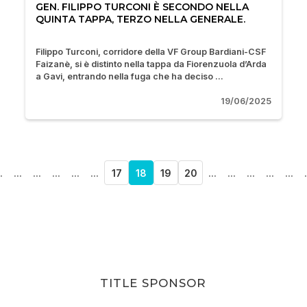
GEN. FILIPPO TURCONI È SECONDO NELLA
QUINTA TAPPA, TERZO NELLA GENERALE.
Filippo Turconi, corridore della VF Group Bardiani-CSF
Faizanè, si è distinto nella tappa da Fiorenzuola d’Arda
a Gavi, entrando nella fuga che ha deciso ...
19/06/2025
.
...
...
...
...
...
17
18
19
20
...
...
...
...
...
.
TITLE SPONSOR