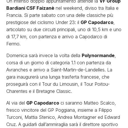
Un intenso doppio appuntamento attende la
VF Group
Bardiani CSF Faizanè
nel weekend, diviso tra Italia e
Francia. Si parte sabato con una delle classiche più
prestigiose del ciclismo Under 23: il
GP Capodarco
,
articolato su due circuiti principali, uno di 10,5 km e uno
di 17,7 km, con partenza e arrivo a Capodarco di
Fermo.
Domenica sarà invece la volta della
Polynormande
,
corsa di un giorno di categoria 1.1 con partenza da
Avranches e arrivo a Saint-Martin-de-Landelles. La
gara inaugurerà una lunga trasferta francese, che
proseguirà con il Tour du Limousin, il Tour Poitou-
Charentes e il Bretagne Classic.
Al via del
GP Capodarco
ci saranno Matteo Scalco,
fresco vincitore del GP Poggiana, insieme a Filippo
Turconi, Mattia Stenico, Andrea Montagner ed Edward
Cruz. A guidarli dall’ammiraglia sarà il direttore sportivo