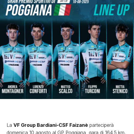
La
VF Group Bardiani-CSF Faizanè
parteciperà
domenica 10 agosto al GP Poggiana, gara di 164,5 km.