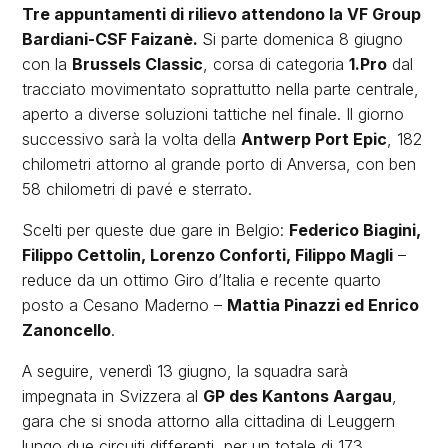
Tre appuntamenti di rilievo attendono la VF Group
Bardiani-CSF Faizanè.
Si parte domenica 8 giugno
con la
Brussels Classic
, corsa di categoria
1.Pro
dal
tracciato movimentato soprattutto nella parte centrale,
aperto a diverse soluzioni tattiche nel finale. Il giorno
successivo sarà la volta della
Antwerp Port Epic
, 182
chilometri attorno al grande porto di Anversa, con ben
58 chilometri di pavé e sterrato.
Scelti per queste due gare in Belgio:
Federico Biagini,
Filippo Cettolin, Lorenzo Conforti, Filippo Magli
–
reduce da un ottimo Giro d’Italia e recente quarto
posto a Cesano Maderno –
Mattia Pinazzi ed Enrico
Zanoncello
.
A seguire, venerdì 13 giugno, la squadra sarà
impegnata in Svizzera al
GP des Kantons Aargau
,
gara che si snoda attorno alla cittadina di Leuggern
lungo due circuiti differenti, per un totale di 173