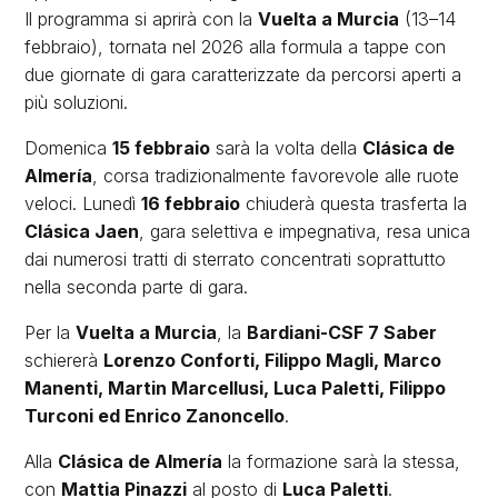
Il programma si aprirà con la
Vuelta a Murcia
(13–14
febbraio), tornata nel 2026 alla formula a tappe con
due giornate di gara caratterizzate da percorsi aperti a
più soluzioni.
Domenica
15 febbraio
sarà la volta della
Clásica de
Almería
, corsa tradizionalmente favorevole alle ruote
veloci. Lunedì
16 febbraio
chiuderà questa trasferta la
Clásica Jaen
, gara selettiva e impegnativa, resa unica
dai numerosi tratti di sterrato concentrati soprattutto
nella seconda parte di gara.
Per la
Vuelta a Murcia
, la
Bardiani-CSF 7 Saber
schiererà
Lorenzo Conforti, Filippo Magli, Marco
Manenti, Martin Marcellusi, Luca Paletti, Filippo
Turconi ed Enrico Zanoncello
.
Alla
Clásica de Almería
la formazione sarà la stessa,
con
Mattia Pinazzi
al posto di
Luca Paletti
.