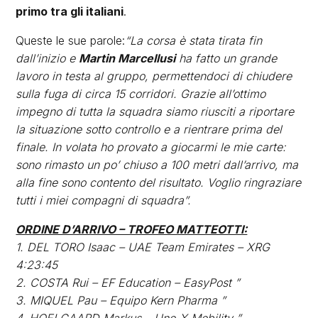
primo tra gli italiani
.
Queste le sue parole:
“La corsa è stata tirata fin
dall’inizio e
Martin Marcellusi
ha fatto un grande
lavoro in testa al gruppo, permettendoci di chiudere
sulla fuga di circa 15 corridori. Grazie all’ottimo
impegno di tutta la squadra siamo riusciti a riportare
la situazione sotto controllo e a rientrare prima del
finale. In volata ho provato a giocarmi le mie carte:
sono rimasto un po’ chiuso a 100 metri dall’arrivo, ma
alla fine sono contento del risultato. Voglio ringraziare
tutti i miei compagni di squadra”.
ORDINE D’ARRIVO – TROFEO MATTEOTTI:
1. DEL TORO Isaac – UAE Team Emirates – XRG
4:23:45
2. COSTA Rui – EF Education – EasyPost ”
3. MIQUEL Pau – Equipo Kern Pharma ”
4. HOELGAARD Markus – Uno-X Mobility ”