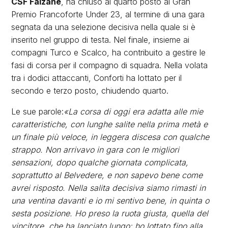
CSF Faizanè
, ha chiuso al quarto posto al Gran
Premio Francoforte Under 23, al termine di una gara
segnata da una selezione decisiva nella quale si è
inserito nel gruppo di testa. Nel finale, insieme ai
compagni Turco e Scalco, ha contribuito a gestire le
fasi di corsa per il compagno di squadra. Nella volata
tra i dodici attaccanti, Conforti ha lottato per il
secondo e terzo posto, chiudendo quarto.
Le sue parole:
«La corsa di oggi era adatta alle mie
caratteristiche, con lunghe salite nella prima metà e
un finale più veloce, in leggera discesa con qualche
strappo. Non arrivavo in gara con le migliori
sensazioni, dopo qualche giornata complicata,
soprattutto al Belvedere, e non sapevo bene come
avrei risposto. Nella salita decisiva siamo rimasti in
una ventina davanti e io mi sentivo bene, in quinta o
sesta posizione. Ho preso la ruota giusta, quella del
vincitore, che ha lanciato lungo: ho lottato fino alla